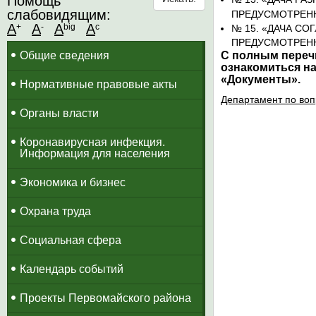
Помощь
слабовидящим:
ПРЕДУСМОТРЕН
A
A
A
A
+
-
big
c
№ 15. «ДАЧА С
ПРЕДУСМОТРЕНН
Общие сведения
С полным переч
ознакомиться на
«Документы».
Нормативные правовые акты
Департамент по воп
Органы власти
Коронавирусная инфекция.
Информация для населения
Экономика и бизнес
Охрана труда
Социальная сфера
Календарь событий
Проекты Первомайского района