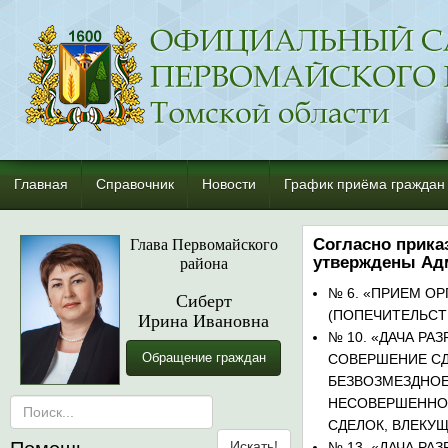
Главная
Справочник
Новости
График приёма граждан
Глава Первомайского
Согласно приказ
района
утверждены Адм
№ 6.
«ПРИЕМ ОР
Сиберт
(ПОПЕЧИТЕЛЬСТ
Ирина Ивановна
№ 10.
«ДАЧА РА
Обращение граждан
СОВЕРШЕНИЕ СД
БЕЗВОЗМЕЗДНОЕ
НЕСОВЕРШЕННОЛ
СДЕЛОК, ВЛЕКУ
№ 13.
«ДАЧА РАЗ