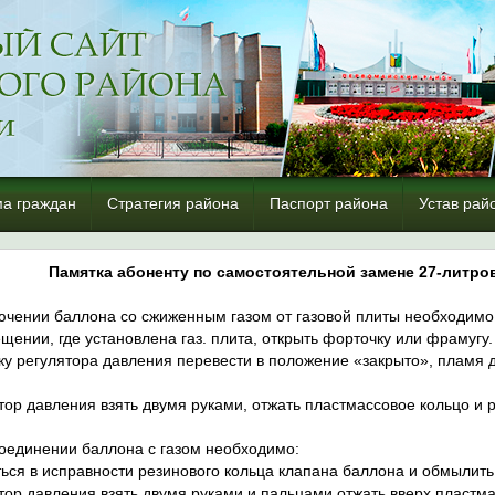
а граждан
Стратегия района
Паспорт района
Устав рай
Памятка абоненту по самостоятельной замене 27-литр
ючении баллона со сжиженным газом от газовой плиты необходимо
щении, где установлена газ. плита, открыть форточку или фрамугу.
тку регулятора давления перевести в положение «закрыто», пламя 
ятор давления взять двумя руками, отжать пластмассовое кольцо и 
оединении баллона с газом необходимо:
ться в исправности резинового кольца клапана баллона и обмылит
ятор давления взять двумя руками и пальцами отжать вверх пластма