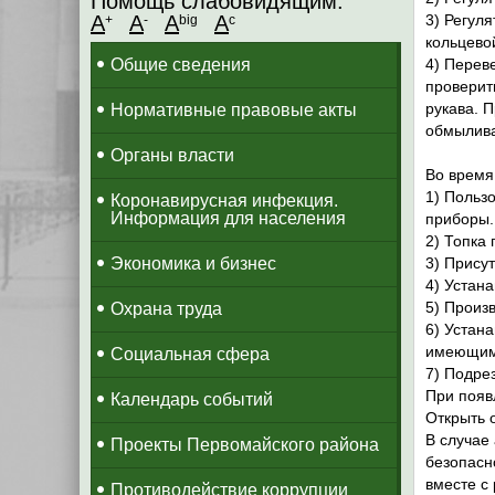
Помощь слабовидящим:
A
A
A
A
3) Регуля
+
-
big
c
кольцево
Общие сведения
4) Перев
проверит
рукава. 
Нормативные правовые акты
обмылива
Органы власти
Во время
1) Пользо
Коронавирусная инфекция.
Информация для населения
приборы.
2) Топка 
Экономика и бизнес
3) Прису
4) Устана
5) Произ
Охрана труда
6) Устан
имеющим 
Социальная сфера
7) Подре
При появ
Календарь событий
Открыть 
В случае
Проекты Первомайского района
безопасн
вместе с
Противодействие коррупции