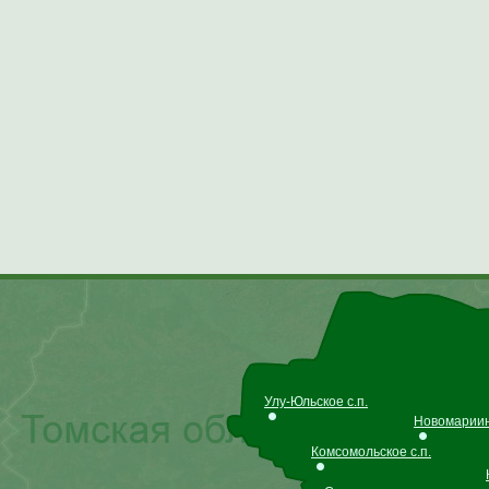
Улу-Юльское с.п.
Новомариинс
Комсомольское с.п.