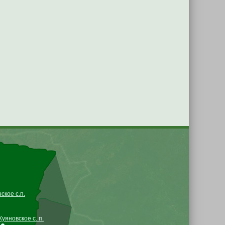
кое с.п.
Куяновское с. п.