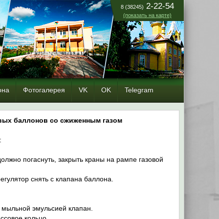
2-22-54
8 (38245)
(показать на карте)
она
Фотогалерея
VK
OK
Telegram
овых баллонов со сжиженным газом
:
должно погаснуть, закрыть краны на рампе газовой
регулятор снять с клапана баллона.
ь мыльной эмульсией клапан.
ссовое кольцо.