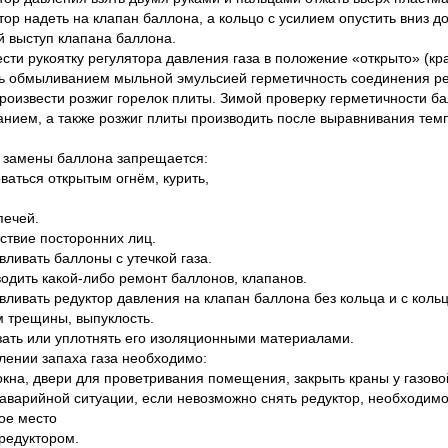
тор надеть на клапан баллона, а кольцо с усилием опустить вниз д
й выступ клапана баллона.
ести рукоятку регулятора давления газа в положение «открыто» (кр
ь обмыливанием мыльной эмульсией герметичность соединения ре
Произвести розжиг горелок плиты. Зимой проверку герметичности 
нием, а также розжиг плиты производить после выравнивания те
 замены баллона запрещается:
ваться открытым огнём, курить,
печей.
тствие посторонних лиц.
вливать баллоны с утечкой газа.
водить какой-либо ремонт баллонов, клапанов.
авливать редуктор давления на клапан баллона без кольца и с коль
трещины, выпуклость.
зать или уплотнять его изоляционными материалами.
лении запаха газа необходимо:
окна, двери для проветривания помещения, закрыть краны у газовой
 аварийной ситуации, если невозможно снять редуктор, необходимо
ое место
 редуктором.