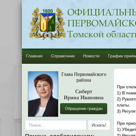
Главная
Справочник
Новости
График приём
Глава Первомайского
района
При откл
Сиберт
1) В поме
Ирина Ивановна
2) Рукоя
плиты.
Обращение граждан
3) Регул
При прис
1) Убеди
2) Регул