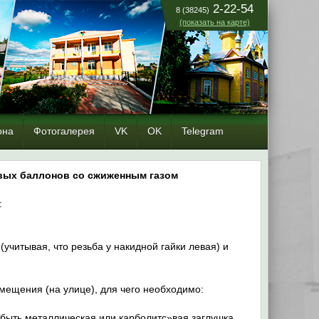
2-22-54
8 (38245)
(показать на карте)
она
Фотогалерея
VK
OK
Telegram
овых баллонов со сжиженным газом
:
(учитывая, что резьба у накидной гайки левая) и
мещения (на улице), для чего необходимо:
 быть металлическая или карболитс»вая заглушка.