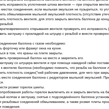
рить исправность уплотнения штока вентиля — при открытом вент
в местах соединения, если мыльная эмульсия не пузыриться, то уп
рить обмыливанием мыльной эмульсией плотность (отсутствие утеч
ить плотность вентиля, для этого закрыть вентиль баллона до конц
 резьбой.
 кратковременного открывания вентиля проверить его исправность (
овить заглушку с прокладкой на штуцер с резьбой и внести провер
оединении баллона с газом необходимо:
ть форточку или фрамуг окна на кухне.
ься в том, что краны на плите закрыты.
овить проверенный баллон на место и закрепить его.
 заглушку со штуцера вентиля и при помощи накидной гайки постави
 к вентилю баллона (необходимо помнить, что резьба на баллоне л
рить плотность соедин("ний рабочим давлением, для чего при закр
 место соединения баллона с редуктором мыльной эмульсией. При 
ся.
вести розжиг горелок шииты.
 опробования работы горелок выключить их и закрыть вентиль на б
ный колпак и заглушку, снятые с подсоединённого баллона установ
и резьбовых соединений обмыливанием, а также розжиг плиты про
и поведения.