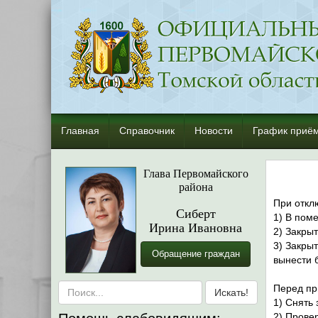
Главная
Справочник
Новости
График приём
Глава Первомайского
района
При откл
Сиберт
1) В поме
Ирина Ивановна
2) Закрыт
3) Закрыт
Обращение граждан
вынести 
Перед пр
1) Снять
2) Прове