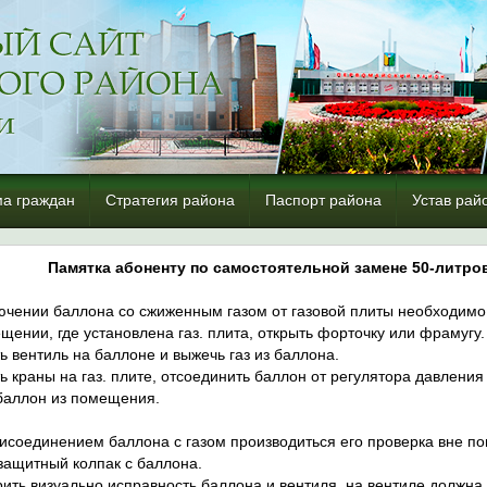
а граждан
Стратегия района
Паспорт района
Устав рай
Памятка абоненту по самостоятельной замене 50-литр
ючении баллона со сжиженным газом от газовой плиты необходимо
щении, где установлена газ. плита, открыть форточку или фрамугу.
ь вентиль на баллоне и выжечь газ из баллона.
ь краны на газ. плите, отсоединить баллон от регулятора давления 
баллон из помещения.
исоединением баллона с газом производиться его проверка вне по
 защитный колпак с баллона.
рить визуально исправность баллона и вентиля, на вентиле должна