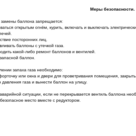
Меры безопасности.
 замены баллона запрещается:
оваться открытым огнём, курить, включать и выключать электрическ
печей.
тствие посторонних лиц.
вливать баллоны с утечкой газа.
водить какой-либо ремонт баллонов и вентилей.
 запасной баллон.
лении запаха газа необходимо:
форточку или окна и двери для проветривания помещения, закрыть 
р давления газа и вынести баллон на улицу.
 аварийной ситуации, если не перекрывается вентиль баллона необ
 безопасное место вместе с редуктором.