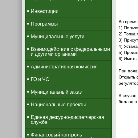
Инвестиции
Во время
Программы
1) Польз
2) Топка 
Муниципальные услуги
3) Прису
4) Устана
Взаимодействие с федеральными
5) Произ
и другими органами
6) Иметь
Административная комиссия
При появ
Открыть 
ГО и ЧС
регулято
Муниципальный заказ
В случае
баллон в
Национальные проекты
​Единая дежурно-диспетчерская
служба
​Финансовый контроль