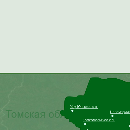
Улу-Юльское с.п.
Новомариинс
Комсомольское с.п.