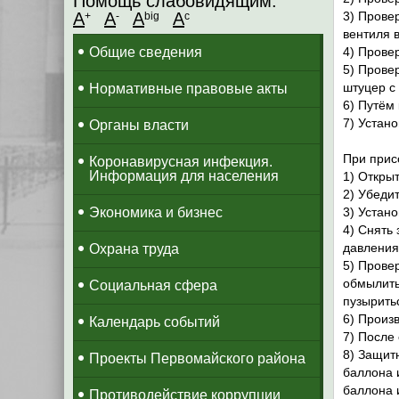
Помощь слабовидящим:
A
A
A
A
3) Прове
+
-
big
c
вентиля 
Общие сведения
4) Прове
5) Провер
штуцер с
Нормативные правовые акты
6) Путём
7) Устан
Органы власти
При прис
Коронавирусная инфекция.
Информация для населения
1) Откры
2) Убедит
Экономика и бизнес
3) Устан
4) Снять
давления
Охрана труда
5) Прове
обмылить
Социальная сфера
пузырить
6) Произ
Календарь событий
7) После
8) Защит
Проекты Первомайского района
баллона 
баллона 
Противодействие коррупции