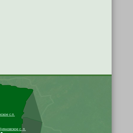
кое с.п.
Куяновское с. п.