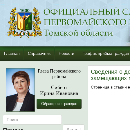
Главная
Справочник
Новости
График приёма граждан
Глава Первомайского
Сведения о до
района
замещающих 
Сиберт
Страница в стадии 
Ирина Ивановна
Обращение граждан