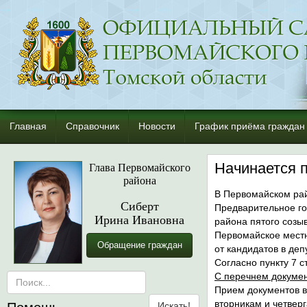
Главная
Справочник
Новости
График приёма граждан
Глава Первомайского
Начинается п
района
В Первомайском рай
Сиберт
Предварительное го
Ирина Ивановна
района пятого созыв
Первомайское местн
Обращение граждан
от кандидатов в де
Согласно пункту 7 
С перечнем докумен
Прием документов в
вторникам и четверг