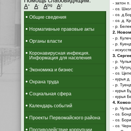
Помощь слабовидящим:
- затон п
A
A
A
A
+
-
big
c
- оз. Шко
- оз. д.Б
Общие сведения
- оз. д. 
- р. Беле
Нормативные правовые акты
2. Ново
- р. Куле
Органы власти
- р. Куен
- искусс
Коронавирусная инфекция.
3. Серге
Информация для населения
- р. Чулы
- р. Чугу
Экономика и бизнес
- оз. Цеп
- курья д
Охрана труда
- р. Туен
- курья Б
Социальная сфера
- курья Б
4. Комс
Календарь событий
- р. Чулы
- оз. Бон
Проекты Первомайского района
- оз. Бо
- оз. Чер
Противодействие коррупции