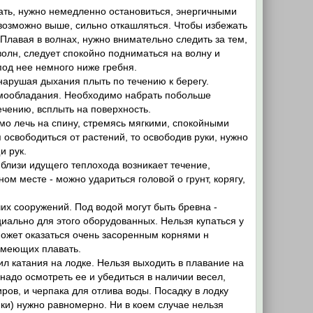
ть, нужно немедленно остановиться, энергичными
 возможно выше, сильно откашляться. Чтобы избежать
Плавая в волнах, нужно внимательно следить за тем,
волн, следует спокойно подниматься на волну и
под нее немного ниже гребня.
 нарушая дыхания плыть по течению к берегу.
самообладания. Необходимо набрать побольше
течению, всплыть на поверхность.
мо лечь на спину, стремясь мягкими, спокойными
 освободиться от растений, то освободив руки, нужно
и рук.
 близи идущего теплохода возникает течение,
ном месте - можно удариться головой о грунт, корягу,
чих сооружений. Под водой могут быть бревна -
циально для этого оборудованных. Нельзя купаться у
может оказаться очень засоренным корнями н
 умеющих плавать.
л катания на лодке. Нельзя выходить в плавание на
надо осмотреть ее и убедиться в наличии весел,
ров, и черпака для отлива воды. Посадку в лодку
йки) нужно равномерно. Ни в коем случае нельзя