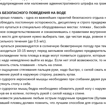
редупреждение или наложение административного штрафа на гражд
А БЕЗОПАСНОГО ПОВЕДЕНИЯ НА ВОДЕ
орошо плавать - одна из важнейших гарантий безопасного отдыха н
облюдать постоянную осторожность, дисциплину и строго придержи
его купаться в специально оборудованных местах: пляжах , бассей
кое освидетельствование и ознакомившись с правилами внутреннег
х место для купания нужно выбирать там, где чистая вода, ровное 
 сильного течения (до 0,5 м/с).
 купаться рекомендуется в солнечную безветренную погоду при тем
находиться 10-15 минут, перед заплывом необходимо предваритель
хлаждении тела пловца в воде могут появиться судороги, которые с
х надо немедленно выйти из воды. Если нет этой возможности, то
еннть стиль плавания - плыть на спине.
 ощущении стягивания пальцев руки, надо быстро, с силой сжать к
жение рукой в наружную сторону, разжать кулак.
 судороге икроножной мышцы необходимо при сгибании двумя рука
тянуть стопу к себе.
 судорогах мышц бедра необходимо обхватить рукой ногу с наружн
нув ее в колени, потянуть рукой с силой назад к спине.
извести укалывание любым острым подручным предметом (булавкой
авший пловец должен помнить, что лучшим способом для отдыха на