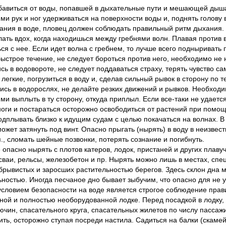
бавиться от воды, попавшей в дыхательные пути и мешающей дыша
ми рук и ног удерживаться на поверхности воды и, поднять голову
ания в воде, пловец должен соблюдать правильный ритм дыхания. 
лать вдох, когда находишься между гребнями волн. Плавая против 
ся с нее. Если идет волна с гребнем, то лучше всего подныривать 
быстрое течение, не следует бороться против него, необходимо не
сь в водовороте, не следует поддаваться страху, терять чувство 
 легкие, погрузиться в воду и, сделав сильный рывок в сторону по 
ись в водорослях, не делайте резких движений и рывков. Необходи
и выплыть в ту сторону, откуда приплыл. Если все-таки не удается
ноги и постараться осторожно освободиться от растений при помощ
одплывать близко к идущим судам с целью покачаться на волнах. В
ожет затянуть под винт. Опасно прыгать (нырять) в воду в неизвест
п., сломать шейные позвонки, потерять сознание и погибнуть.
 опасно нырять с плотов катеров, лодок, пристаней и других плаву
 сваи, рельсы, железобетон и пр. Нырять можно лишь в местах, спе
обрывистых и заросших растительностью берегов. Здесь склон дна 
ьностью. Иногда песчаное дно бывает зыбучим, что опасно для не
словием безопасности на воде является строгое соблюдение прави
ной и полностью необорудованной лодке. Перед посадкой в лодку, 
ючин, спасательного круга, спасательных жилетов по числу пассажи
ить, осторожно ступая посреди настила. Садиться на балки (скаме