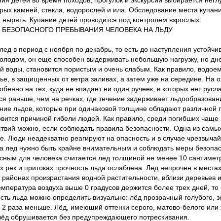
ния детей во время походов, прогулок и экскурсий выбирается негл
стрых камней, стекла, водорослей и ила. Обследование места куп
и нырять. Купание детей проводится под контролем взрослых.
БЕЗОПАСНОГО ПРЕБЫВАНИЯ ЧЕЛОВЕКА НА ЛЬДУ
лед в период с ноября по декабрь, то есть до наступления устойч
олодом, он еще способен выдерживать небольшую нагрузку, но дн
ой воды, становится пористым и очень слабым. Как правило, водое
е, в защищенных от ветра заливах, а затем уже на середине. На оз
обенно на тех, куда не впадает ни один ручеек, в которых нет рус
ся раньше, чем на речках, где течение задерживает льдообразован
ние льдов, которые при одинаковой толщине обладают различной 
овится причиной гибели людей. Как правило, среди погибших чаще 
твий можно, если соблюдать правила безопасности. Одна из самых
е. Люди неадекватно реагируют на опасность и в случае чрезвыч
а лед нужно быть крайне внимательным и соблюдать меры безопасн
сным для человека считается лед толщиной не менее 10 сантиметро
ях рек и притоках прочность льда ослаблена. Лед непрочен в места
в районах произрастания водной растительности, вблизи деревьев 
емпература воздуха выше 0 градусов держится более трех дней, то
сть льда можно определить визуально: лёд прозрачный голубого, з
в 2 раза меньше. Лёд, имеющий оттенки серого, матово-белого ил
лёд обрушивается без предупреждающего потрескивания.