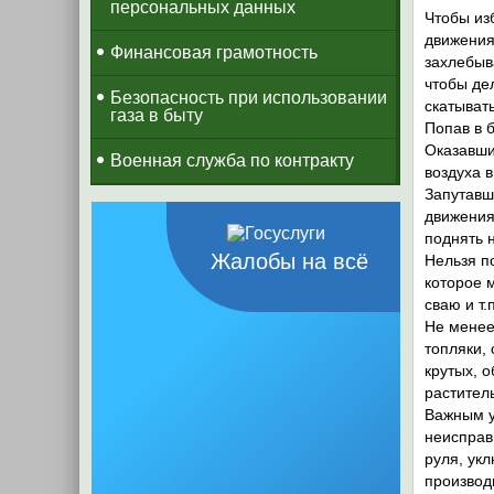
персональных данных
Чтобы из
движения
Финансовая грамотность
захлебыв
чтобы де
Безопасность при использовании
скатывать
газа в быту
Попав в 
Оказавши
Военная служба по контракту
воздуха в
Запутавш
движениям
поднять 
Жалобы на всё
Нельзя п
которое м
сваю и т.
Не менее
топляки,
крутых, 
растител
Важным у
неисправ
руля, укл
производ