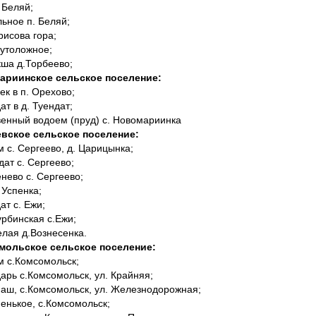
. Беляй;
льное п. Беляй;
орисова гора;
Крутоложное;
кша д.Торбеево;
мариинское сельское поселение:
чек в п. Орехово;
дат в д. Туендат;
твенный водоем (пруд) с. Новомариинка
евское сельское поселение:
м с. Сергеево, д. Царицынка;
ндат с. Сергеево;
енево с. Сергеево;
. Успенка;
дат с. Ежи;
урбинская с.Ежи;
елая д.Вознесенка.
омольское сельское поселение:
м с.Комсомольск;
дарь с.Комсомольск, ул. Крайняя;
риаш, с.Комсомольск, ул. Железнодорожная;
ненькое, с.Комсомольск;