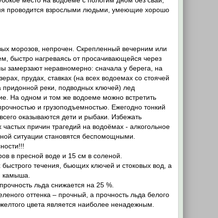
убокое место на водоеме с пологим дном без свай,
ания проводится взрослыми людьми, умеющие хорошо
ивых морозов, непрочен. Скрепленный вечерним или
ем, быстро нагреваясь от просачивающейся через
мы замерзают неравномерно: сначала у берега, на
ерах, прудах, ставках (на всех водоемах со стоячей
ла придонной реки, подводных ключей) лед
ие. На одном и том же водоеме можно встретить
прочностью и грузоподъемностью. Ежегодно тонкий
всего оказываются дети и рыбаки. Избежать
 частых причин трагедий на водоёмах - алкогольное
айной ситуации становятся беспомощными.
ости!!!
в в пресной воде и 15 см в соленой.
х быстрого течения, бьющих ключей и стоковых вод, а
и камыша.
 прочность льда снижается на 25 %.
еленого оттенка – прочный, а прочность льда белого
и желтого цвета является наиболее ненадежным.