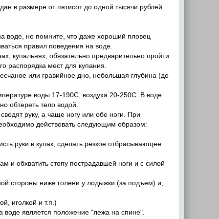
ан в размере от пятисот до одной тысячи рублей.
а воде, но помните, что даже хороший пловец
ваться правил поведения на воде.
нах, купальнях; обязательно предварительно пройти
о распорядка мест для купания.
песчаное или гравийное дно, небольшая глубина (до
пературе воды 17-190С, воздуха 20-250С. В воде
но обтереть тело водой.
водят руку, а чаще ногу или обе ноги. При
 необходимо действовать следующим образом:
исть руки в кулак, сделать резкое отбрасывающее
м и обхватить стопу пострадавшей ноги и с силой
ой стороны ниже голени у лодыжки (за подъем) и,
, иголкой и т.п.)
 воде является положение "лежа на спине".