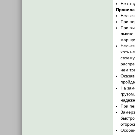
Не отп
Правила
Нельзя
При пе
При вы
лыжне.
маршру
Нельзя
хоть н
своему
распре
нем тр
Оказав
пройде
На зам
грузом
надежн
При пе
Замерз
быстро
отброс
Особен