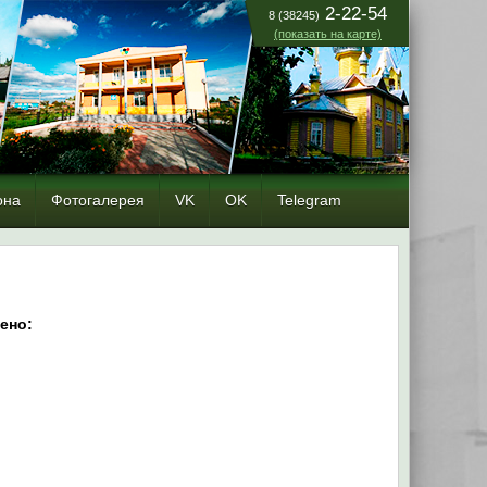
2-22-54
8 (38245)
(показать на карте)
она
Фотогалерея
VK
OK
Telegram
ено: