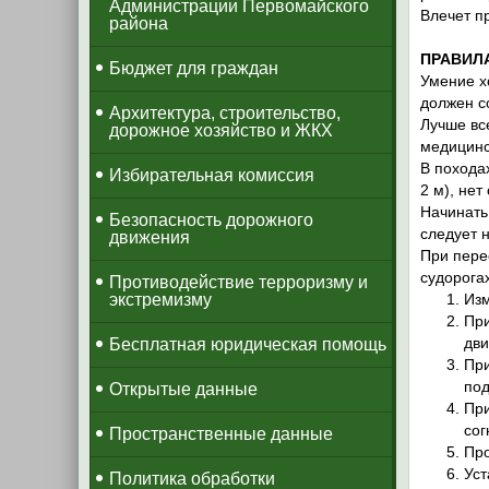
Администрации Первомайского
Влечет п
района
ПРАВИЛ
Бюджет для граждан
Умение х
должен с
Архитектура, строительство,
Лучше вс
дорожное хозяйство и ЖКХ
медицинс
В похода
Избирательная комиссия
2 м), нет
Начинать
Безопасность дорожного
следует 
движения
При перео
судорога
Противодействие терроризму и
экстремизму
Изм
При
дви
Бесплатная юридическая помощь
При
под
Открытые данные
При
сог
Пространственные данные
Про
Уст
Политика обработки