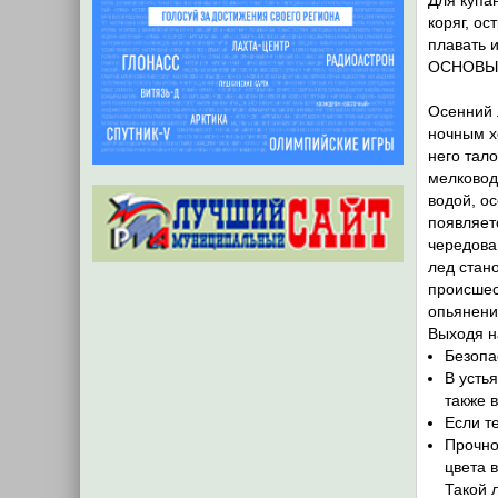
Для купа
коряг, о
плавать 
ОСНОВЫ 
Осенний 
ночным х
него тал
мелководь
водой, ос
появляет
чередова
лед стан
происшес
опьянени
Выходя н
Безопа
В усть
также 
Если т
Прочно
цвета 
Такой 