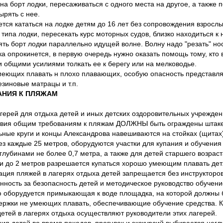
на борт лодки, пересаживаться с одного места на другое, а также 
ырять с нее.
тся кататься на лодке детям до 16 лет без сопровождения взрослы
 типа лодки, пересекать курс моторных судов, близко находиться к
ять борт лодки параллельно идущей волне. Волну надо "резать" но
ка опрокинется, в первую очередь нужно оказать помощь тому, кто
 и общими усилиями толкать ее к берегу или на мелководье.
меющих плавать н плохо плавающих, особую опасность представля
езиновые матрацы и т.п.
АНИЯ К ПЛЯЖАМ
герей для отдыха детей и иных детских оздоровительных учрежден
твия общим требованиям к пляжам ДОЛЖНЫ быть ограждены штакет
ьные круги и концы Александрова навешиваются на стойках (щитах)
ез каждые 25 метров, оборудуются участки для купания и обучени
глубинами не более 0,7 метра, а также для детей старшего возраст
и до 2 метров разрешается купаться хорошо умеющим плавать детя
ация пляжей в лагерях отдыха детей запрещается без инструкторов
енность за безопасность детей и методическое руководство обучен
 оборудуется примыкающая к воде площадка, на которой должны б
ержки не умеющих плавать, обеспечивающие обучение средства. К
детей в лагерях отдыха осуществляют руководители этих лагерей.