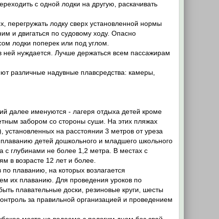
переходить с одной лодки на другую, раскачивать
х, перегружать лодку сверх установленной нормы
 ним и двигаться по судовому ходу. Опасно
сом лодки поперек или под углом.
 в ней нуждается. Лучше держаться всем пассажирам
ют различные надувные плавсредства: камеры,
ий далее именуются - лагеря отдыха детей кроме
ным забором со стороны суши. На этих пляжах
, установленных на расстоянии 3 метров от уреза
я плаванию детей дошкольного и младшего школьного
а с глубинами не более 1,2 метра. В местах с
м в возрасте 12 лет и более.
 по плаванию, на которых возлагается
ием их плаванию. Для проведения уроков по
ыть плавательные доски, резиновые круги, шесты
онтроль за правильной организацией и проведением