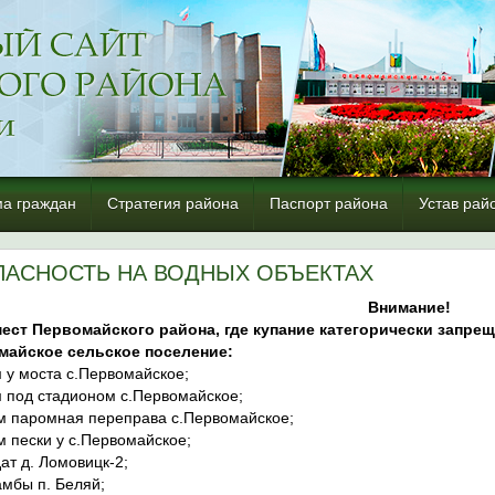
а граждан
Стратегия района
Паспорт района
Устав рай
ПАСНОСТЬ НА ВОДНЫХ ОБЪЕКТАХ
Внимание!
ест Первомайского района, где купание категорически запрещ
майское сельское поселение:
м у моста с.Первомайское;
м под стадионом с.Первомайское;
ым паромная переправа с.Первомайское;
м пески у с.Первомайское;
дат д. Ломовицк-2;
амбы п. Беляй;