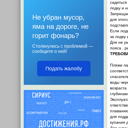
садиться 
лодку и н
Запрещае
Не убран мусор,
для этого
яма на дороге, не
подставл
Если лод
горит фонарь?
за лодку
Для не у
Столкнулись с проблемой —
пояса , р
сообщите о ней!
ТРЕБОВ
Пляжи ла
Подать жалобу
соответс
спасател
воды чер
возраста 
глубинам
Эксплуат
ответств
плаванию
для подд
купания 