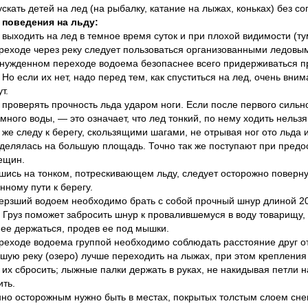
ускать детей на лед (на рыбалку, катание на лыжах, коньках) без с
 поведения на льду:
 выходить на лед в темное время суток и при плохой видимости (ту
реходе через реку следует пользоваться организованными ледовы
нужденном переходе водоема безопаснее всего придерживаться п
 Но если их нет, надо перед тем, как спуститься на лед, очень вн
т.
 проверять прочность льда ударом ноги. Если после первого силь
емного воды, — это означает, что лед тонкий, по нему ходить нельз
 же следу к берегу, скользящими шагами, не отрывая ног ото льда и
делялась на большую площадь. Точно так же поступают при предо
ещин.
шись на тонком, потрескивающем льду, следует осторожно поверн
нному пути к берегу.
ерзший водоем необходимо брать с собой прочный шнур длиной 20
. Груз поможет забросить шнур к провалившемуся в воду товарищу,
ее держаться, продев ее под мышки.
реходе водоема группой необходимо соблюдать расстояние друг от 
шую реку (озеро) лучше переходить на лыжах, при этом крепления
 их сбросить; лыжные палки держать в руках, не накидывая петли на
ить.
но осторожным нужно быть в местах, покрытых толстым слоем снега