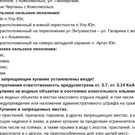
ионное, с.Комсомольск, ул. Пионерская;
лые Чертаны с.Комсомольск.
льское сельское поселение:
Юл п.Улу-Юл;
, расположенный в южной окрестности п.Улу-Юл;
 расположенный на пересечении ул.Энтузиастов – ул. Гагарина с во
 в с.Альмяково;
, расположенный на северо-западной окраине п. Аргат-Юл.
вское сельское поселение:
во;
зовка;
ово;
аки.
 запрещающие купание установлены везде!
ративная ответственность предусмотрена ст. 3.7, ст. 3.14 Ко
 Купание на водных объектах в состоянии алкогольного опьяне
на водных объектах в местах массового отдыха людей, в том числе 
редупреждение или наложение административного штрафа на гражда
. Купание в запрещенных местах.
у пристаней, причалов, паромов, в других запрещающих местах, в
щие надписи и знаки, а равно купание за пределами ограничитель
 том числе на пляжах, а также прыжки в воду с мостов, пристаней,
ранспорта и с других, не приспособленных для этих целей мест,-