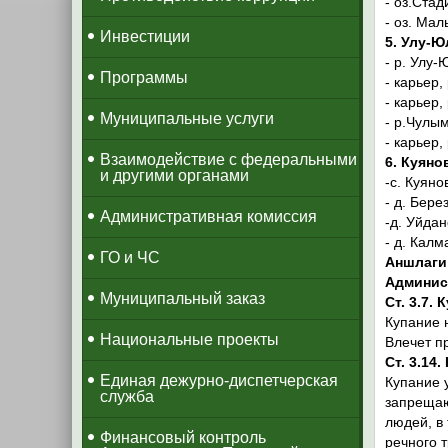
- оз.Стад
- оз. Ма
Инвестиции
5. Улу-Ю
- р. Улу-
Программы
- карьер
- карьер,
Муниципальные услуги
- р.Чулым
- карьер
Взаимодействие с федеральными
6. Куяно
и другими органами
-с. Куяно
- д. Бере
Административная комиссия
-д. Уйдан
- д. Калм
ГО и ЧС
Аншлаги
Админист
Муниципальный заказ
Ст. 3.7.
Купание 
Национальные проекты
Влечет п
Ст. 3.14
​Единая дежурно-диспетчерская
Купание 
служба
запрещаю
людей, в
​Финансовый контроль
речного т