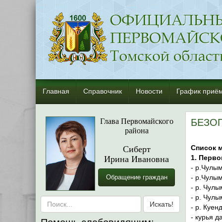
Главная
Справочник
Новости
График приём
Глава Первомайского
БЕЗО
района
Сиберт
Список м
Ирина Ивановна
1. Перво
- р.Чулы
Обращение граждан
- р.Чулы
- р. Чул
- р. Чулы
- р. Куен
- курья д