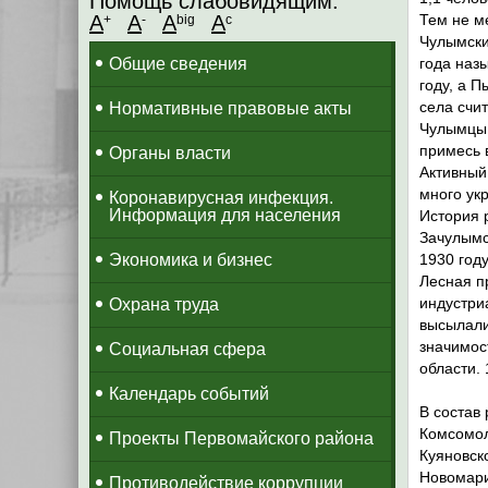
Помощь слабовидящим:
A
A
A
A
Тем не м
+
-
big
c
Чулымски
Общие сведения
года наз
году, а 
села счи
Нормативные правовые акты
Чулымцы 
примесь 
Органы власти
Активный
много укр
Коронавирусная инфекция.
Информация для населения
История 
Зачулымс
Экономика и бизнес
1930 год
Лесная п
индустри
Охрана труда
высылали
значимос
Социальная сфера
области.
Календарь событий
В состав
Комсомол
Проекты Первомайского района
Куяновск
Новомари
Противодействие коррупции