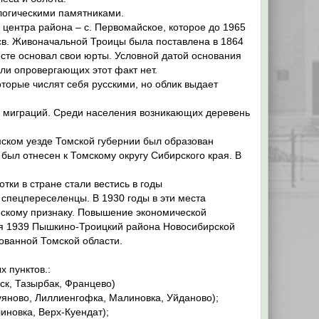
ологическими памятниками.
центра района – с. Первомайское, которое до 1965
 св. Живоначальной Троицы была поставлена в 1864
есте основал свои юрты. Условной датой основания
или опровергающих этот факт нет.
торые числят себя русскими, но облик выдает
х миграций. Среди населения возникающих деревень
мском уезде Томской губернии был образован
был отнесен к Томскому округу Сибирского края. В
ки в стране стали вестись в годы
спецпереселенцы. В 1930 годы в эти места
ескому признаку. Повышение экономической
ня 1939 Пышкино-Троицкий района Новосибирской
ованной Томской области.
 пунктов.:
ск, Тазырбак, Францево)
Куяново, Лиллиенгофка, Малиновка, Уйданово);
иновка, Верх-Куендат);