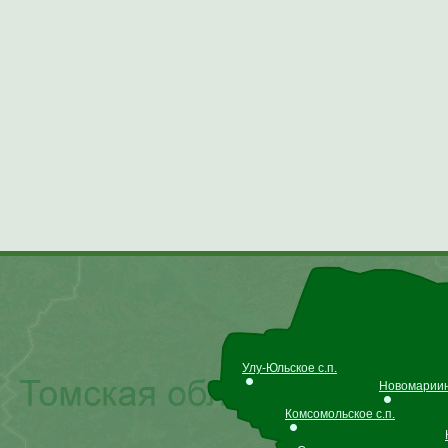
Улу-Юльское с.п.
Новомариинс
Комсомольское с.п.