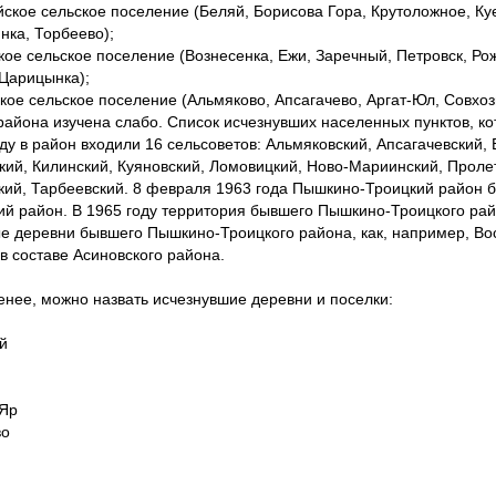
ское сельское поселение (Беляй, Борисова Гора, Крутоложное, Ку
нка, Торбеево);
кое сельское поселение (Вознесенка, Ежи, Заречный, Петровск, Рож
 Царицынка);
кое сельское поселение (Альмяково, Апсагачево, Аргат-Юл, Совхоз
района изучена слабо. Список исчезнувших населенных пунктов, ко
оду в район входили 16 сельсоветов: Альмяковский, Апсагачевский,
кий, Килинский, Куяновский, Ломовицкий, Ново-Мариинский, Проле
кий, Тарбеевский. 8 февраля 1963 года Пышкино-Троицкий район б
ий район. В 1965 году территория бывшего Пышкино-Троицкого ра
е деревни бывшего Пышкино-Троицкого района, как, например, Вос
в составе Асиновского района.
енее, можно назвать исчезнувшие деревни и поселки:
й
 Яр
во