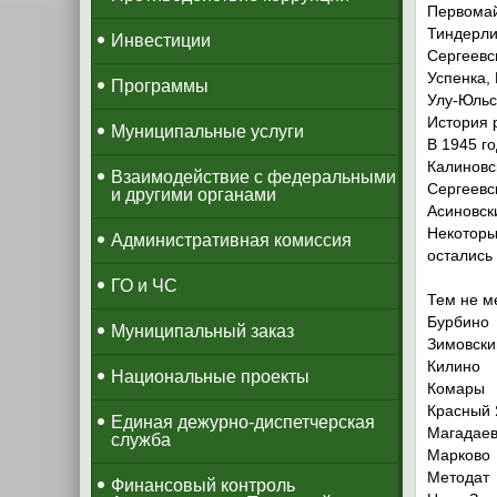
Первомай
Тиндерли
Инвестиции
Сергеевс
Успенка,
Программы
Улу-Юльс
История 
Муниципальные услуги
В 1945 г
Калиновс
Взаимодействие с федеральными
Сергеевс
и другими органами
Асиновск
Некоторы
Административная комиссия
остались 
ГО и ЧС
Тем не м
Бурбино
Муниципальный заказ
Зимовски
Килино
Национальные проекты
Комары
Красный
​Единая дежурно-диспетчерская
Магадае
служба
Марково
Методат
​Финансовый контроль