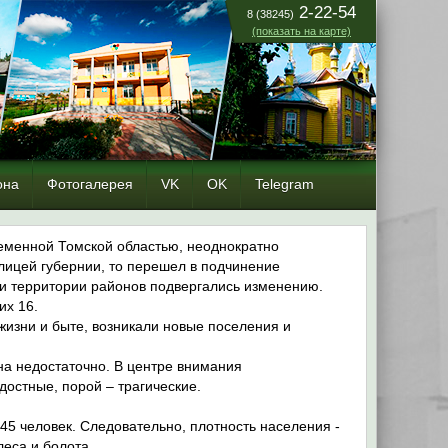
2-22-54
8 (38245)
(показать на карте)
она
Фотогалерея
VK
OK
Telegram
ременной Томской областью, неоднократно
олицей губернии, то перешел в подчинение
о и территории районов подвергались изменению.
их 16.
изни и быте, возникали новые поселения и
на недостаточно. В центре внимания
достные, порой – трагические.
45 человек. Следовательно, плотность населения -
леса и болота.