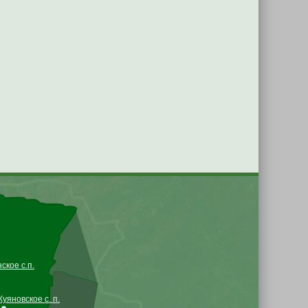
кое с.п.
Куяновское с. п.