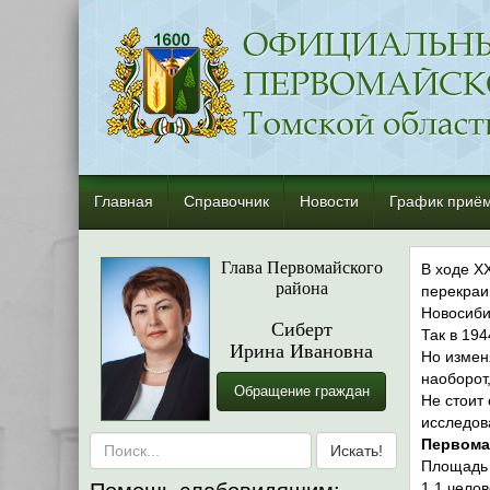
Главная
Справочник
Новости
График приём
Глава Первомайского
В ходе X
района
перекраи
Новосиби
Сиберт
Так в 194
Ирина Ивановна
Но измен
наоборот
Обращение граждан
Не стоит
исследов
Первома
Площадь 
1,1 челов