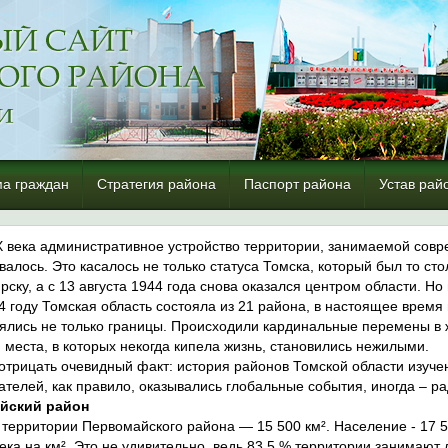
а граждан
Стратегия района
Паспорт района
Устав рай
X века административное устройство территории, занимаемой сов
валось. Это касалось не только статуса Томска, который был то ст
рску, а с 13 августа 1944 года снова оказался центром области. Н
4 году Томская область состояла из 21 района, в настоящее время 
ялись не только границы. Происходили кардинальные перемены в ж
, места, в которых некогда кипела жизнь, становились нежилыми.
 отрицать очевидный факт: история районов Томской области изуче
ателей, как правило, оказывались глобальные события, иногда – ра
йский район
территории Первомайского района — 15 500 км². Население - 17 5
ека на км². Это не удивительно, ведь 83,5 % территории занимают 