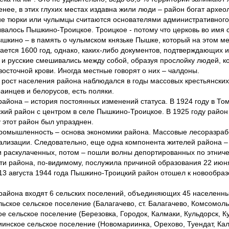
енее, в этих глухих местах издавна жили люди – район богат архе
е тюрки или чулымцы считаются основателями административного 
ывалось Пышкино-Троицкое. Троицкое - потому что церковь во имя
Пышкино – в память о чулымском князьке Пышке, который на этом м
тается 1600 год, однако, каких-либо документов, подтверждающих 
и русские смешивались между собой, образуя прослойку людей, ко
восточной крови. Иногда местные говорят о них – чалдоны.
 рост населения района наблюдался в годы массовых крестьянски
аинцев и белорусов, есть поляки.
района – история постоянных изменений статуса. В 1924 году в То
кий район с центром в селе Пышкино-Троицкое. В 1925 году район 
у этот район был упразднен.
ромышленность – основа экономики района. Массовые лесоразработ
ализации. Следовательно, еще одна компонента жителей района – 
 раскулаченных, потом – пошли волны депортированных по этнич
ти района, по-видимому, послужила причиной образования 22 ию
 13 августа 1944 года Пышкино-Троицкий район отошел к новообраз
 района входят 6 сельских поселений, объединяющих 45 населенных
ьское сельское поселение (Балагачево, ст. Балагачево, Комсомоль
ое сельское поселение (Березовка, Городок, Калмаки, Кульдорск, 
инское сельское поселение (Новомариинка, Орехово, Туендат, Кал