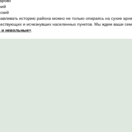
арово
кий
ский
навливать историю района можно не только опираясь на сухие арх
ествующих и исчезнувших населенных пунктов. Мы ждем ваши сем
 и невольные»
.