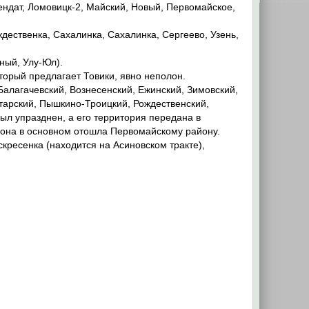
ендат, Ломовицк-2, Майский, Новый, Первомайское,
дественка, Сахалинка, Сахалинка, Сергеево, Узень,
ный, Улу-Юл).
торый предлагает Товики, явно неполон.
 Балагачевский, Вознесенский, Ежинский, Зимовский,
тарский, Пышкино-Троицкий, Рождественский,
ыл упразднен, а его территория передана в
йона в основном отошла Первомайскому району.
кресенка (находится на Асиновском тракте),