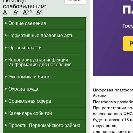
Помощь
слабовидящим:
A
A
A
A
+
-
big
c
Общие сведения
Нормативные правовые акты
Органы власти
Коронавирусная инфекция.
Информация для населения
Экономика и бизнес
Охрана труда
Цифровая платформа
бизнес.
Социальная сфера
Платформа разрабо
При регистрации по
Календарь событий
основе данных ФНС,
будет показано 15 
Проекты Первомайского района
государство.
Для начинающих пр