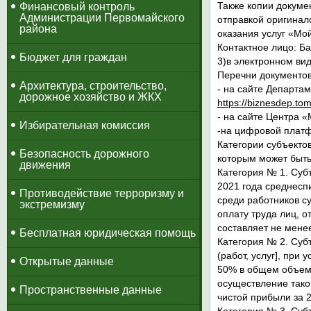
Также копии докуме
​Финансовый контроль
Администрации Первомайского
отправкой оригинало
района
оказания услуг «Мой
Контактное лицо: Б
Бюджет для граждан
3)в электронном в
Перечни документов
Архитектура, строительство,
- на сайте Департа
дорожное хозяйство и ЖКХ
https://biznesdep.tom
- на сайте Центра 
Избирательная комиссия
-на цифровой платф
Категории субъекто
Безопасность дорожного
которым может быть
движения
Категория № 1.
Субъ
2021 года среднеспи
Противодействие терроризму и
среди работников су
экстремизму
оплату труда лиц, о
составляет не мене
Бесплатная юридическая помощь
Категория № 2.
Субъ
(работ, услуг], при
Открытые данные
50% в общем объеме
осуществление тако
Пространственные данные
чистой прибыли за 2