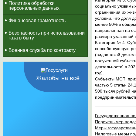
Категория № 3.
Субъ
Политика обработки
социально уязвимых
персональных данных
ограничения их жиз
условии, что доля д
Финансовая грамотность
менее 50% в общем 
направленная на осу
Безопасность при использовании
размера указанной п
газа в быту
Категория № 4.
Субъ
способствующую реш
Военная служба по контракту
(видов такой деяте
полученной субъект
деятельности] в 202
год].
Жалобы на всё
Субъекты МСП, при
частью 5 статьи 24
500 тысяч рублей н
предпринимательст
Государственная по
Перечень мер подде
Меры государствен
Налоговые меры по