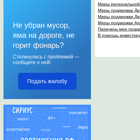
Меры региональной 
Меры поддержки Деп
Меры поддержки Деп
Меры поддержки Ад
Не убран мусор,
Перечень мер под
яма на дороге, не
В помощь инвестор
горит фонарь?
Столкнулись с проблемой —
сообщите о ней!
Подать жалобу