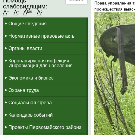
Помощь
Права управления т
слабовидящим:
происшествия выяс
A
A
A
A
+
-
big
c
Общие сведения
Нормативные правовые акты
Органы власти
Коронавирусная инфекция.
Информация для населения
Экономика и бизнес
Охрана труда
Социальная сфера
Календарь событий
Проекты Первомайского района