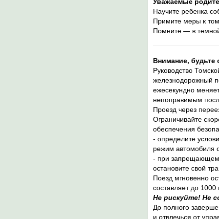
Уважа
емые родите
Научите ребенка со
Примите меры к том
Помните — в темной
Внимание, будьте 
Руководство Томско
железнодорожный пе
ежесекундно меняет
непоправимым посл
Проезд через перее
Ограничивайте скор
обеспечения безопа
- определите услов
режим автомобиля с
- при запрещающем 
остановите свой тра
Поезд мгновенно ос
составляет до
1000 
Не рискуйте! Не с
До полного заверше
и отвлечься от упр