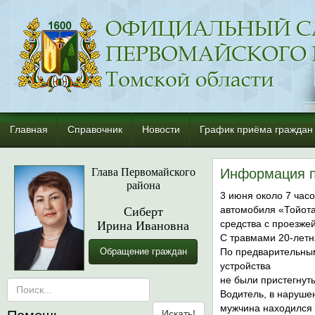
Главная
Справочник
Новости
График приёма граждан
Глава Первомайского
Информация 
района
3 июня около 7 час
Сиберт
автомобиля «Тойота
Ирина Ивановна
средства с проезже
С травмами 20-летн
Обращение граждан
По предварительным
устройства
не были пристегнут
Водитель, в наруше
мужчина находился 