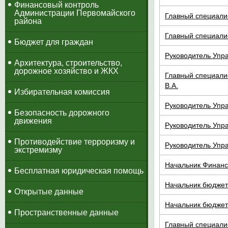
​Финансовый контроль
Администрации Первомайского
Главный специали
района
Главный специали
Бюджет для граждан
Руководитель Упра
Архитектура, строительство,
дорожное хозяйство и ЖКХ
Главный специали
В.А.
Избирательная комиссия
Руководитель Упр
Безопасность дорожного
движения
Руководитель Упра
Противодействие терроризму и
Руководитель Упра
экстремизму
Начальник Финанс
Бесплатная юридическая помощь
Начальник бюджет
Открытые данные
Начальник бюджет
Пространственные данные
Главный специали