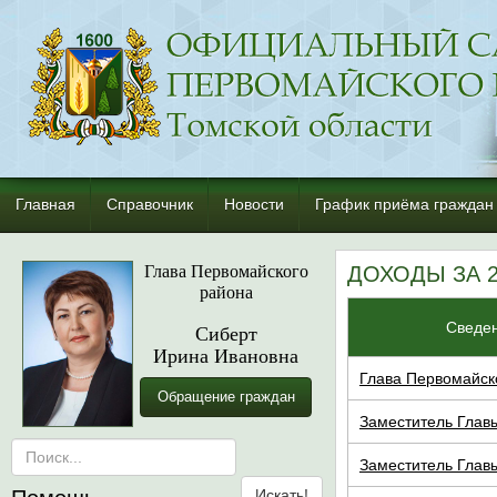
Главная
Справочник
Новости
График приёма граждан
Глава Первомайского
ДОХОДЫ ЗА 2
района
Сведен
Сиберт
Ирина Ивановна
Глава Первомайско
Обращение граждан
Заместитель Главы
Заместитель Главы