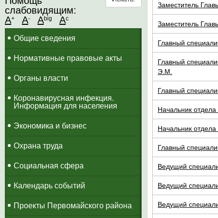
Помощь
Заместитель Глав
слабовидящим:
A
A
A
A
+
-
big
c
Заместитель Главы
Общие сведения
Главный специалис
Нормативные правовые акты
Главный специали
Э.М.
Органы власти
Главный специалис
Коронавирусная инфекция.
Информация для населения
Начальник отдела 
Экономика и бизнес
Начальник отдела 
Охрана труда
Главный специалис
Социальная сфера
Ведущий специалис
Календарь событий
Ведущий специалис
Ведущий специалис
Проекты Первомайского района