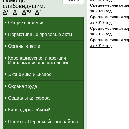
Помощь
слабовидящим:
Среднемесячная зар
A
A
A
A
за 2020 год
+
-
big
c
Среднемесячная зар
Общие сведения
за 2019 год
Среднемесячная зар
за 2018 год
Нормативные правовые акты
Среднемесячная зар
за 2017 год
Органы власти
Коронавирусная инфекция.
Информация для населения
Экономика и бизнес
Охрана труда
Социальная сфера
Календарь событий
Проекты Первомайского района