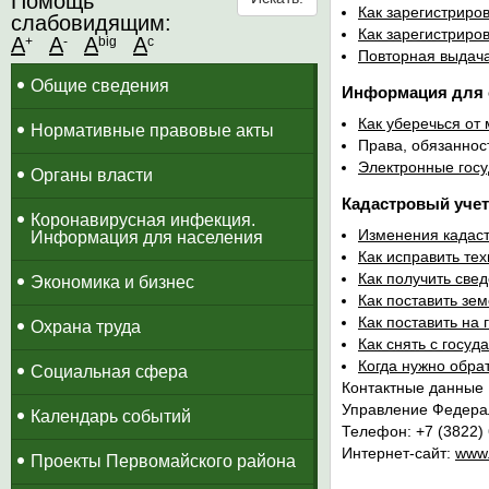
Помощь
Как зарегистриро
слабовидящим:
Как зарегистриро
A
A
A
A
+
-
big
c
Повторная выдача
Общие сведения
Информация для 
Как уберечься от
Нормативные правовые акты
Права, обязаннос
Электронные госу
Органы власти
Кадастровый учет
Коронавирусная инфекция.
Изменения кадас
Информация для населения
Как исправить те
Как получить све
Экономика и бизнес
Как поставить зе
Как поставить на
Охрана труда
Как снять с госуд
Когда нужно обра
Социальная сфера
Контактные данные
Управление Федерал
Календарь событий
Телефон: +7 (3822)
Интернет-сайт:
www.
Проекты Первомайского района