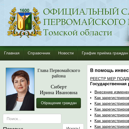
Главная
Справочник
Новости
График приёма граждан
Глава Первомайского
В помощь инвес
района
РЕЕСТР МЕР ПОД
Государственная 
Сиберт
Ирина Ивановна
Внесение изменен
Как зарегистриро
Обращение граждан
Как зарегистриров
Как зарегистриро
Как зарегистриров
Как зарегистриров
Как зарегистриро