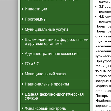
самого 
3.Пере
Инвестиции
полено
4.В сл
Программы
веткам
Предупре
Муниципальные услуги
Предупре
огня из 
Взаимодействие с федеральными
грунтовы
и другими органами
населенн
населенн
Административная комиссия
кубическ
При угро
ГО и ЧС
границы 
жилым се
Муниципальный заказ
литров в
которые 
Национальные проекты
марлевые
ограниче
​Единая дежурно-диспетчерская
Пожары в
служба
Наиболее 
корневищ
​Финансовый контроль
стадиях 