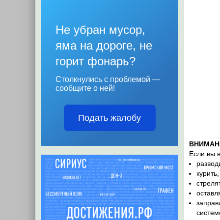
Не убран мусор,
яма на дороге, не
горит фонарь?
Столкнулись с проблемой —
сообщите о ней!
Подать жалобу
ВНИМАН
Если вы 
развод
курить
стреля
оставл
заправ
систем