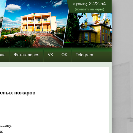
2-22-54
8 (38245)
(показать на карте)
она
Фотогалерея
VK
OK
Telegram
есных пожаров
ссиву;
а;