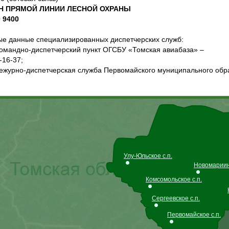
Н ПРЯМОЙ ЛИНИИ ЛЕСНОЙ ОХРАНЫ
0 9400
ые данные специализированных диспетчерских служб:
омандно-диспетчерский пункт ОГСБУ «Томская авиабаза» –
-16-37;
ежурно-диспетчерская служба Первомайского муниципального образ
Улу-Юльское с.п.
Новомариинс
Комсомольское с.п.
Сергеевское с.п.
Первомайское с.п.