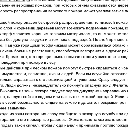
ранения верховых пожаров, при которых огнем охватываются дерев
корость распространения верхового пожара может увеличиваться по
ховой пожар опасен быстротой распространения, то низовой пожар 
о слоя и корневищ деревьев могут возникать подземные пожары, к
у торф является хорошим горючим материалом, то он может не толь
ски без доступа воздуха и в том числе под водой. По этой причин
ю. Над уже горящими торфяниками может образовываться облако и
а очень большие расстояния, способствуя возгораниям в других ра
ии. Кроме того, эта горящая пыль вызывает ожоги у животных и лю
поведения при пожаре в лесу
ые действия при лесном пожаре помогут быстрее справиться с чре
, имущество и, возможно, жизни людей. Если вы случайно оказались
тельно справиться с его локализацией и тушением. Сразу следует п
ти. Люди должны незамедлительно покинуть опасную зону. Желател
 Выходить из зоны пожара следует перпендикулярно направлению в
но, следует войти в водоем или накрыться мокрой одеждой. Если в
ь в своей безопасности, сядьте на землю и дышите, прикрывая рот 
нее задымлен.
хода из зоны возгорания сразу сообщите в пожарную службу или а
згорания и его примерные размеры. Желательно также знать мест
 подать такой сигнал, чтобы люди начали принимать противопожар