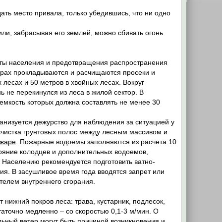
ать место привала, только убедившись, что ни одно
или, забрасывая его землей, можно сбивать огонь
ты населения и предотвращения распространения
жарах прокладываются и расчищаются просеки и
 лесах и 50 метров в хвойных лесах. Вокруг
 не перекинулся из леса в жилой сектор. В
емкость которых должна составлять не менее 30
анизуется дежурство для наблюдения за ситуацией у
счистка грунтовых полос между лесным массивом и
ожаре
. Пожарные водоемы заполняются из расчета 10
тояние колодцев и дополнительных водоемов,
. Населению рекомендуется подготовить ватно-
ия. В засушливое время года вводятся запрет или
телем внутреннего сгорания.
 нижний покров леса: трава, кустарник, подлесок,
аточно медленно – со скоростью 0,1-3 м/мин. О
ьный ветер могут быть причиной возникновения и