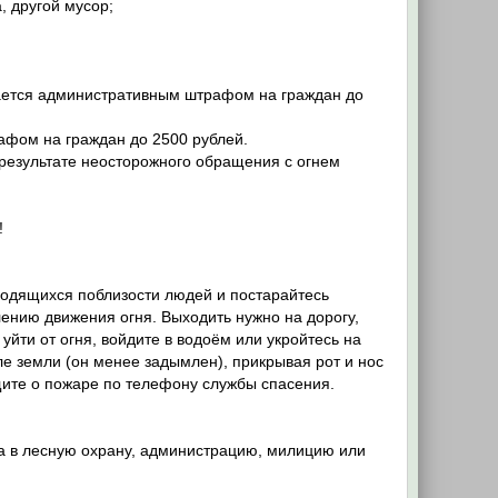
, другой мусор;
ывается административным штрафом на граждан до
рафом на граждан до 2500 рублей.
результате неосторожного обращения с огнем
!
ходящихся поблизости людей и постарайтесь
ению движения огня. Выходить нужно на дорогу,
уйти от огня, войдите в водоём или укройтесь на
е земли (он менее задымлен), прикрывая рот и нос
щите о пожаре по телефону службы спасения.
а в лесную охрану, администрацию, милицию или