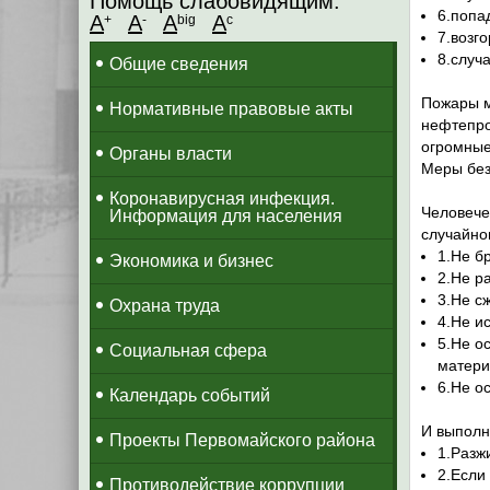
Помощь слабовидящим:
6.попа
A
A
A
A
+
-
big
c
7.возг
8.случ
Общие сведения
Пожары м
Нормативные правовые акты
нефтепро
огромные
Органы власти
Меры без
Коронавирусная инфекция.
Человече
Информация для населения
случайно
1.Не б
Экономика и бизнес
2.Не р
3.Не сж
Охрана труда
4.Не и
5.Не о
Социальная сфера
матери
6.Не о
Календарь событий
И выполн
Проекты Первомайского района
1.Разж
2.Если
Противодействие коррупции