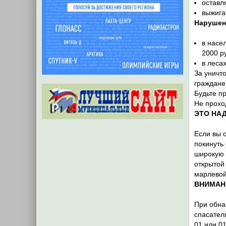
оставл
выжига
Нарушен
в насе
2000 р
в леса
За уничт
граждане
Будьте п
Не прохо
ЭТО НАД
Если вы 
покинуть
широкую 
открытой
марлевой
ВНИМАН
При обна
спасател
01 или 01