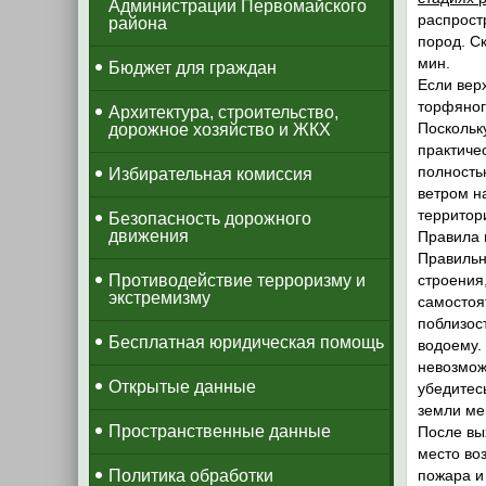
Администрации Первомайского
распрост
района
пород. С
мин.
Бюджет для граждан
Если вер
торфяног
Архитектура, строительство,
Поскольк
дорожное хозяйство и ЖКХ
практиче
полность
Избирательная комиссия
ветром н
территор
Безопасность дорожного
движения
Правила 
Правильн
Противодействие терроризму и
строения
экстремизму
самостоя
поблизос
Бесплатная юридическая помощь
водоему.
невозмож
Открытые данные
убедитес
земли ме
Пространственные данные
После вы
место во
Политика обработки
пожара и