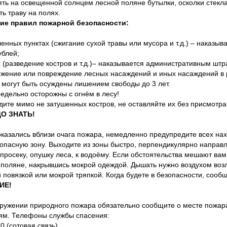
ять на освещенной солнцем лесной поляне бутылки, осколки стекла
ть траву на полях.
ие правил пожарной безопасности:
ленных пунктах (сжигание сухой травы или мусора и т.д.) – наказ
ублей;
х (разведение костров и т.д.)– наказывается административным шт
ожение или повреждение лесных насаждений и иных насаждений в 
 могут быть осуждены лишением свободы до 3 лет.
редельно осторожны с огнём в лесу!
дите мимо не затушенных костров, не оставляйте их без присмотра
О ЗНАТЬ!
оказались вблизи очага пожара, немедленно предупредите всех на
 опасную зону. Выходите из зоны быстро, перпендикулярно направл
просеку, опушку леса, к водоёму. Если обстоятельства мешают вам 
 поляне, накрывшись мокрой одеждой. Дышать нужно воздухом возл
 повязкой или мокрой тряпкой. Когда будете в безопасности, сооб
ИЕ!
ружении природного пожара обязательно сообщите о месте пожар
ям. Телефоны службы спасения:
0 (сотовая связь)