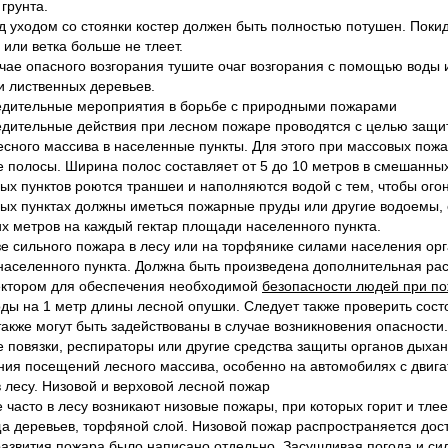
грунта.
д уходом со стоянки костер должен быть полностью потушен. Покид
 или ветка больше не тлеет.
учае опасного возгорания тушите очаг возгорания с помощью воды 
и лиственных деревьев.
дительные мероприятия в борьбе с природными пожарами
дительные действия при лесном пожаре проводятся с целью защи
лесного массива в населенные пункты. Для этого при массовых по
е полосы. Ширина полос составляет от 5 до 10 метров в смешанных
ых пунктов роются траншеи и наполняются водой с тем, чтобы огонь
ых пунктах должны иметься пожарные пруды или другие водоемы, 
их метров на каждый гектар площади населенного пункта.
зе сильного пожара в лесу или на торфянике силами населения орг
населенного пункта. Должна быть произведена дополнительная ра
ктором для обеспечения необходимой
безопасности людей при п
оды на 1 метр длины лесной опушки. Следует также проверить сос
также могут быть задействованы в случае возникновения опасности
 повязки, респираторы или другие средства защиты органов дыхан
ния посещений лесного массива, особенно на автомобилях с двига
 лесу. Низовой и верховой лесной пожар
часто в лесу возникают низовые пожары, при которых горит и тлеет
а деревьев, торфяной слой. Низовой пожар распространяется дост
развития пожара
было написано отдельно. Засушливая погода и сил