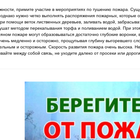
жности, примите участие в мероприятиях по тушению пожара. Су
 однако нужно четко выполнять распоряжения пожарных, которые 
при помощи веток лиственных деревьев, заливать водой, забрасыв
ушат методом перекапывания торфа и поливанием водой. При этом
яном пожаре могут образовываться достаточно глубокие воронки, 
очень медленно и осторожно, прощупывая глубину выгоревшего сло
ельным и осторожным. Скорость развития пожара очень высока. Не 
вайте между собой связь, не уходите далеко от просеки или дороги