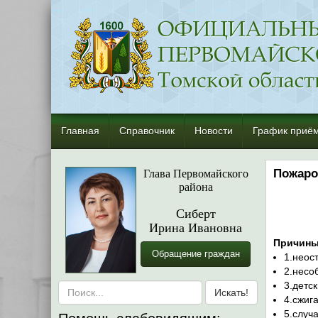
Главная
Справочник
Новости
График приём
Глава Первомайского
Пожаро
района
Сиберт
Ирина Ивановна
Причины
Обращение граждан
1.неос
2.несо
3.детс
4.сжиг
5.случ