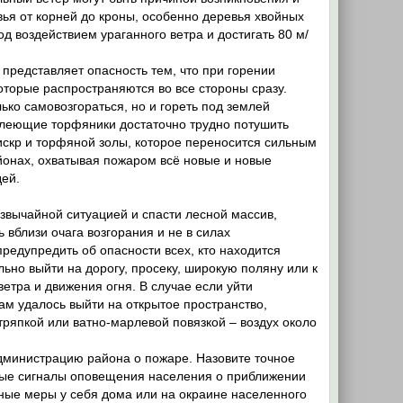
ья от корней до кроны, особенно деревья хвойных
д воздействием ураганного ветра и достигать 80 м/
представляет опасность тем, что при горении
оторые распространяются во все стороны сразу.
ко самовозгораться, но и гореть под землей
е тлеющие торфяники достаточно трудно потушить
скр и торфяной золы, которое переносится сильным
йонах, охватывая пожаром всё новые и новые
дей.
звычайной ситуацией и спасти лесной массив,
 вблизи очага возгорания и не в силах
редупредить об опасности всех, кто находится
ьно выйти на дорогу, просеку, широкую поляну или к
етра и движения огня. В случае если уйти
ам удалось выйти на открытое пространство,
тряпкой или ватно-марлевой повязкой – воздух около
дминистрацию района о пожаре. Назовите точное
ные сигналы оповещения населения о приближении
ные меры у себя дома или на окраине населенного