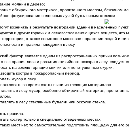
дание молнии в дерево;
орание обтирочного материала, пропитанного маслом, бензином и
айное фокусирование солнечных лучей бутылочным стеклом.
огут возникать в результате возгораний зданий в населенных пункт
дуктов и других горючих и легковоспламеняющихся веществ, что м
 территории, а также возможное массовое поражение людей и жив
опасности и правила поведения в лесу
ский фактор является одним из распространенных причин возникн
го возгорания леса и развития стихийного пожара в лесу, следует 
росать на землю горящие спички или непотушенные окурки.
азводить костры в пожароопасный период.
игать мусор в лесу.
спользовать во время охоты пыжи из тлеющих материалов.
ставлять в лесу мусор, особенно обтирочный материал, пропитанн
алом.
ставлять в лесу стеклянные бутылки или осколки стекла.
ять правила:
игать костер только в специально отведенных местах.
 таких мест нет, то самостоятельно подготовить площадку для его ра