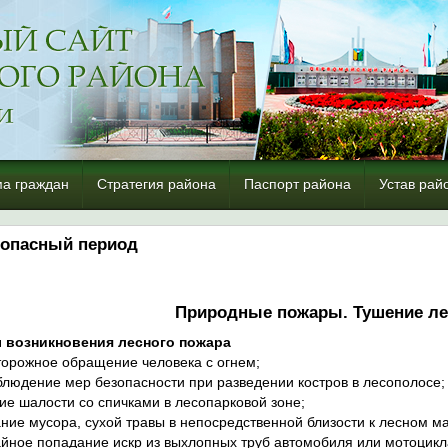
а граждан
Стратегия района
Паспорт района
Устав рай
опасный период
Природные пожары. Тушение л
 возникновения лесного пожара
торожное обращение человека с огнем;
блюдение мер безопасности при разведении костров в лесополосе;
кие шалости со спичками в лесопарковой зоне;
ание мусора, сухой травы в непосредственной близости к лесном ма
айное попадание искр из выхлопных труб автомобиля или мотоцикл