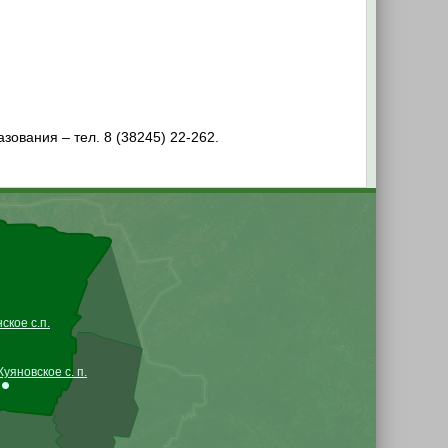
ования – тел. 8 (38245) 22-262.
кое с.п.
Куяновское с. п.