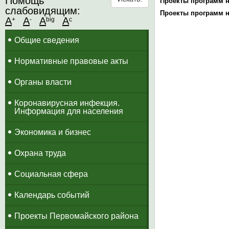
Помощь
Проекты программ н
слабовидящим:
Проекты программ н
A
A
A
A
+
-
big
c
Общие сведения
Нормативные правовые акты
Органы власти
Коронавирусная инфекция.
Информация для населения
Экономика и бизнес
Охрана труда
Социальная сфера
Календарь событий
Проекты Первомайского района