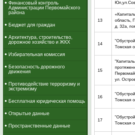
Юл,ул.Сов
​Финансовый контроль
Администрации Первомайского
района
«Капиталь
13
область, 
Бюджет для граждан
д. 32а, п
Архитектура, строительство,
"Обустрой
дорожное хозяйство и ЖКХ
14
Томская о
Избирательная комиссия
"Капитал
Безопасность дорожного
протяженн
15
движения
Первомайс
ул. Остро
Противодействие терроризму и
экстремизму
"Обустрой
16
Томская о
Бесплатная юридическая помощь
Открытые данные
"Обустрой
17
Томская о
Пространственные данные