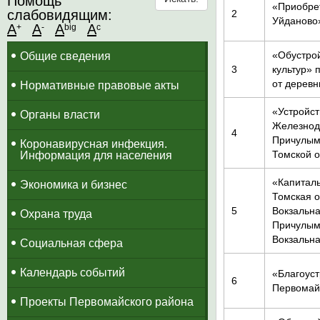
Помощь
«Приобрет
слабовидящим:
2
Уйданово
A
A
A
A
+
-
big
c
«Обустро
Общие сведения
3
культур» 
от деревн
Нормативные правовые акты
«Устройст
Органы власти
Железнод
4
Причулымс
Коронавирусная инфекция.
Томской о
Информация для населения
«Капиталь
Экономика и бизнес
Томская о
5
Вокзальна
Охрана труда
Причулым
Вокзальна
Социальная сфера
Календарь событий
«Благоуст
6
Первомайс
Проекты Первомайского района