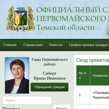
Главная
Справочник
Новости
График приёма граждан
Глава Первомайского
Свод проекто
района
Сиберт
№ п/
Название 
Ирина Ивановна
п
Обращение граждан
«Огражден
1
Первомайс