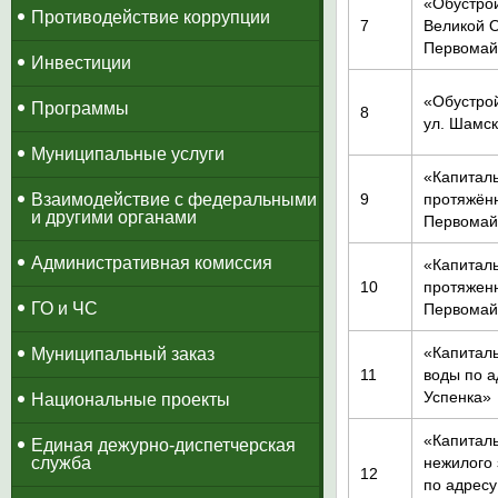
«Обустро
Противодействие коррупции
7
Великой О
Первомайс
Инвестиции
«Обустрой
Программы
8
ул. Шамск
Муниципальные услуги
«Капитал
Взаимодействие с федеральными
9
протяжённ
и другими органами
Первомайс
Административная комиссия
«Капитал
10
протяженн
ГО и ЧС
Первомайс
«Капиталь
Муниципальный заказ
11
воды по а
Успенка»
Национальные проекты
«Капиталь
​Единая дежурно-диспетчерская
служба
нежилого 
12
по адресу