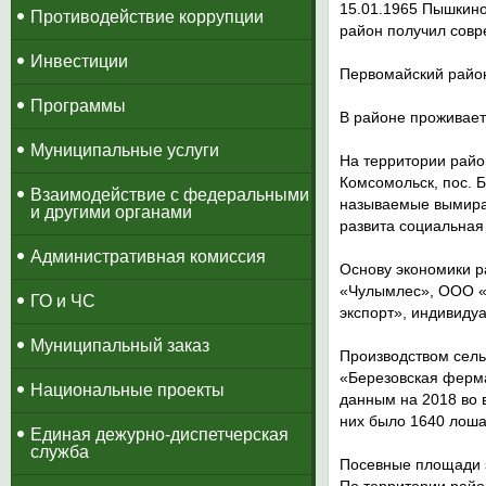
15.01.1965 Пышкино
Противодействие коррупции
район получил со­в
Инвестиции
Первомайский район
Программы
В районе проживает:
Муниципальные услуги
На территории район
Комсомольск, пос. Б
Взаимодействие с федеральными
называемые вымираю
и другими органами
развита социальная
Административная комиссия
Основу экономики 
«Чулымлес», ООО «
ГО и ЧС
экспорт», индивиду
Муниципальный заказ
Производством сель
«Березовская ферма
Национальные проекты
данным на 2018 во в
них было 1640 лошаде
​Единая дежурно-диспетчерская
служба
Посевные площади з