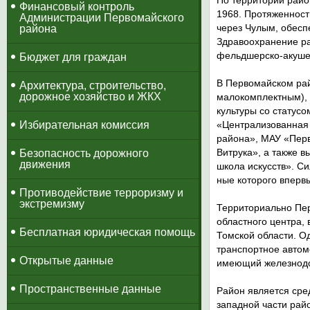
По территории район
​Финансовый контроль
1968. Протяженност
Администрации Первомайского
через Чулым, обесп
района
Здравоохранение ра
фельдшерско-акушер
Бюджет для граждан
В Первомайском рай
Архитектура, строительство,
дорожное хозяйство и ЖКХ
малокомплектным), 
культуры со статус
Избирательная комиссия
«Централизованная 
района», МАУ «Перв
Витрука», а также 
Безопасность дорожного
движения
школа искусств». С
ные которого вперв
Противодействие терроризму и
экстремизму
Территориально Пер
областного центра, 
Бесплатная юридическая помощь
Томской области. О
транспортное автом
Открытые данные
имеющий железнодо
Пространственные данные
Район является сре
западной части райо