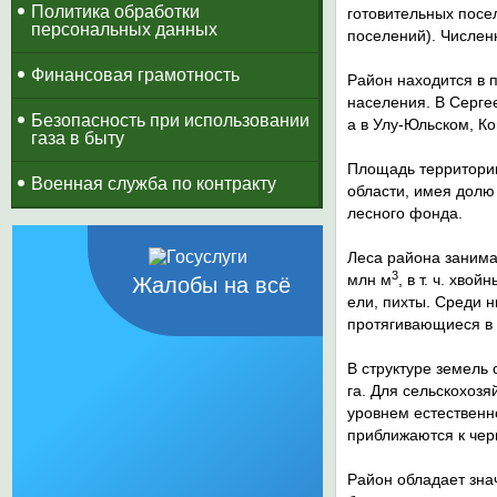
Политика обработки
готовительных посе
персональных данных
поселений). Числен
Финансовая грамотность
Район находится в 
населения. В Серге
Безопасность при использовании
а в Улу-Юльском, Ко
газа в быту
Площадь территории
Военная служба по контракту
области, имея долю
лесного фонда.
Леса района занима
3
млн м
, в т. ч. хво
Жалобы на всё
ели, пихты. Среди 
протягивающиеся в 
В структуре земель 
га. Для сельскохоз
уровнем естественн
приближаются к чер
Район обладает зна