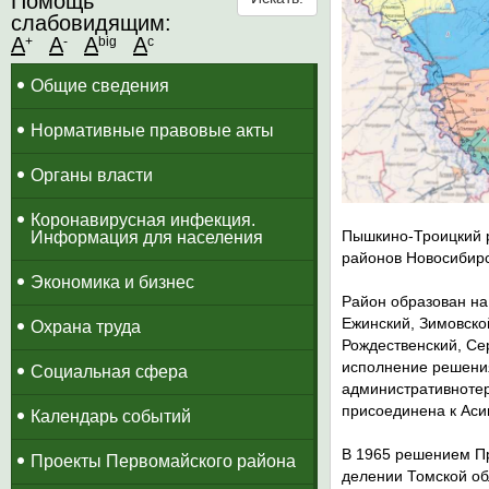
Помощь
слабовидящим:
A
A
A
A
+
-
big
c
Общие сведения
Нормативные правовые акты
Органы власти
Коронавирусная инфекция.
Пышкино-Троицкий р
Информация для населения
районов Новосибирск
Экономика и бизнес
Район образован на 
Ежинский, Зимовско
Охрана труда
Рождественский, Сер
исполнение решения
Социальная сфера
административно­те
присоединена к Аси
Календарь событий
В 1965 решением Пр
Проекты Первомайского района
делении Том­ской о