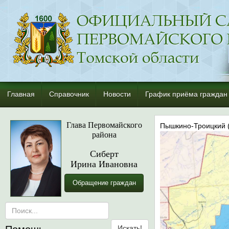
Главная
Справочник
Новости
График приёма граждан
Глава Первомайского
Пышкино-Троицкий (
района
Сиберт
Ирина Ивановна
Обращение граждан